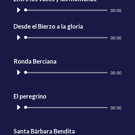
Reproductor
00:00
de
audio
Desde el Bierzo a la gloria
Reproductor
00:00
de
audio
Ronda Berciana
Reproductor
00:00
de
audio
El peregrino
Reproductor
00:00
de
audio
Santa Bárbara Bendita