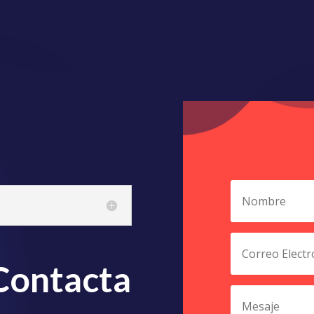
volumen.
o
disminuir
el
volumen.
Contacta