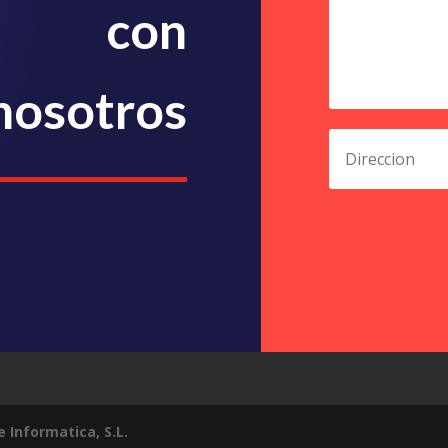
con
nosotros
Informatica, S.L.