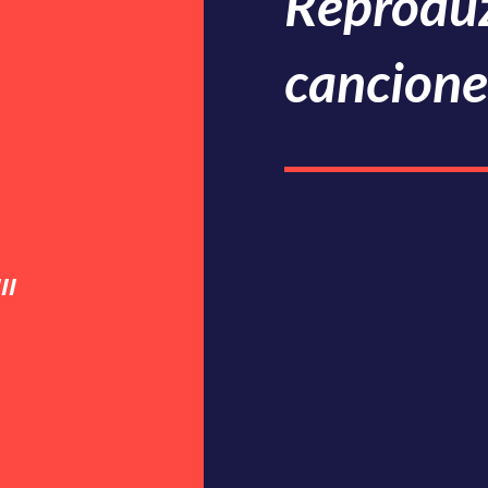
Reproduz
cancione
II