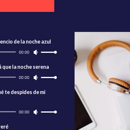
ilencio de la noche azul
Reproductor
00:00
Utiliza
de
las
audio
teclas
á que la noche serena
de
Reproductor
00:00
Utiliza
flecha
de
las
arriba/abajo
audio
teclas
é te despides de mi
para
de
aumentar
flecha
o
arriba/abajo
Reproductor
00:00
Utiliza
disminuir
para
de
las
el
aumentar
audio
teclas
veré
volumen.